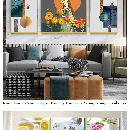
Rựu Chivas - Rựu vang và trái cây tạo nên sự sang trọng cho nhà ăn