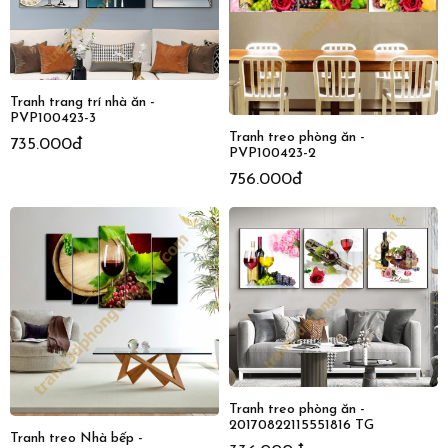
Tranh trang trí nhà ăn -
PVP100423-3
Tranh treo phòng ăn -
735.000đ
PVP100423-2
756.000đ
Tranh treo phòng ăn -
20170822115551816 TG
Tranh treo Nhà bếp -