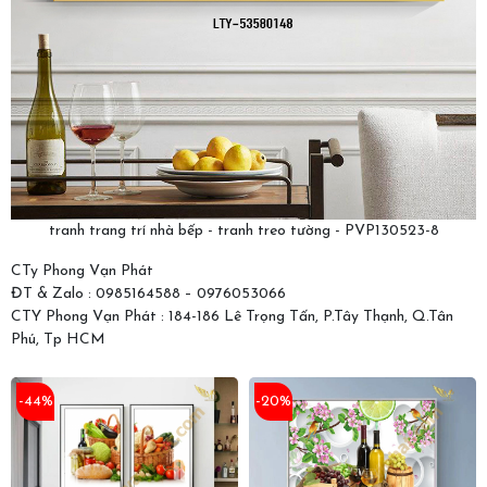
tranh trang trí nhà bếp - tranh treo tường - PVP130523-8
CTy Phong Vạn Phát
ĐT & Zalo : 0985164588 – 0976053066
CTY Phong Vạn Phát : 184-186 Lê Trọng Tấn, P.Tây Thạnh, Q.Tân
Phú, Tp HCM
-44%
-20%