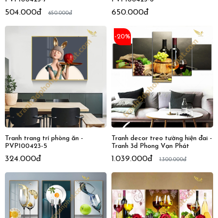
504.000đ
650.000đ
650.000đ
-20%
Tranh trang trí phòng ăn -
Tranh decor treo tường hiện đai -
PVP100423-5
Tranh 3d Phong Vạn Phát
324.000đ
1.039.000đ
1.300.000đ