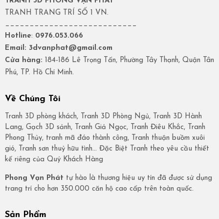
TRANH 3D PHONG VẠN PHÁT
TRANH TRANG TRÍ SỐ 1 VN.
___________________________
Hotline
:
0976.053.066
Email: 3dvanphat@gmail.com
Cửa hàng:
184-186 Lê Trọng Tấn, Phường Tây Thạnh, Quận Tân
Phú, TP. Hồ Chí Minh.
Về Chúng Tôi
Tranh 3D phòng khách, Tranh 3D Phòng Ngủ, Tranh 3D Hành
Lang, Gạch 3D sảnh, Tranh Giả Ngọc, Tranh Điêu Khắc, Tranh
Phong Thủy, tranh mã đáo thành công, Tranh thuận buồm xuôi
gió, Tranh sơn thuỷ hữu tình… Đặc Biệt Tranh theo yêu cầu thiết
kế riêng của Quý Khách Hàng
Phong Vạn Phát
tự hào là thương hiệu uy tín đã được sử dụng
trang trí cho hơn 350.000 căn hộ cao cấp trên toàn quốc.
Sản Phẩm