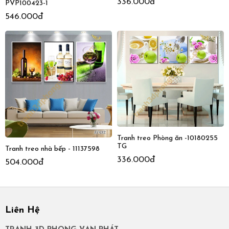
336.000đ
PVP100423-1
546.000đ
Tranh treo Phòng ăn -10180255
TG
Tranh treo nhà bếp - 11137598
336.000đ
504.000đ
Liên Hệ