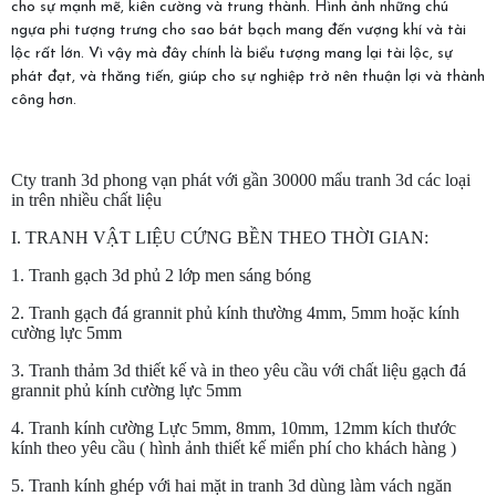
cho sự mạnh mẽ, kiên cường và trung thành. Hình ảnh những chú
ngựa phi tượng trưng cho sao bát bạch mang đến vượng khí và tài
lộc rất lớn. Vì vậy mà đây chính là biểu tượng mang lại tài lộc, sự
phát đạt, và thăng tiến, giúp cho sự nghiệp trở nên thuận lợi và thành
công hơn.
Cty tranh 3d phong vạn phát với gần 30000 mẩu tranh 3d các loại
in trên nhiều chất liệu
I. TRANH VẬT LIỆU CỨNG BỀN THEO THỜI GIAN:
1. Tranh gạch 3d phủ 2 lớp men sáng bóng
2. Tranh gạch đá grannit phủ kính thường 4mm, 5mm hoặc kính
cường lực 5mm
3. Tranh thảm 3d thiết kế và in theo yêu cầu với chất liệu gạch đá
grannit phủ kính cường lực 5mm
4. Tranh kính cường Lực 5mm, 8mm, 10mm, 12mm kích thước
kính theo yêu cầu ( hình ảnh thiết kế miển phí cho khách hàng )
5. Tranh kính ghép với hai mặt in tranh 3d dùng làm vách ngăn