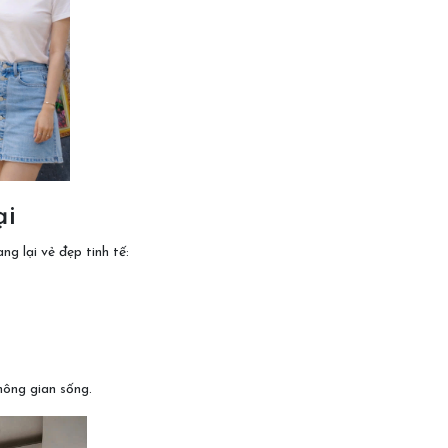
ại
g lại vẻ đẹp tinh tế:
hông gian sống.