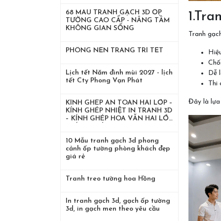
68 MẨU TRANH GẠCH 3D ỐP
1.Tr
TƯỜNG CAO CẤP - NÂNG TẦM
KHÔNG GIAN SỐNG
Tranh gạch
PHÔNG NỀN TRANG TRÍ TẾT
Hiệ
Chố
Lịch tết Năm đinh mùi 2027 - lịch
Dễ l
tết Cty Phong Vạn Phát
Thi 
Đây là lựa
KÍNH GHÉP AN TOÀN HAI LỚP –
KÍNH GHÉP NHIỆT IN TRANH 3D
– KÍNH GHÉP HOA VĂN HAI LỚP
– KÍNH GHÉP LỤA
10 Mẫu tranh gạch 3d phong
cảnh ốp tường phòng khách đẹp
giá rẻ
Tranh treo tường hoa Hồng
In tranh gạch 3d, gạch ốp tường
3d, in gạch men theo yêu cầu