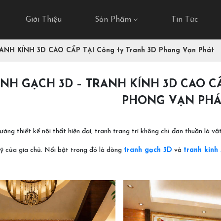
Giới Thiệu
Sản Phẩm
Tin Tức
NH KÍNH 3D CAO CẤP TẠI Công ty Tranh 3D Phong Vạn Phát
NH GẠCH 3D – TRANH KÍNH 3D CAO C
PHONG VẠN PHÁ
ướng thiết kế nội thất hiện đại, tranh trang trí không chỉ đơn thuần là 
ỹ của gia chủ. Nổi bật trong đó là dòng
tranh gạch 3D
và
tranh kính