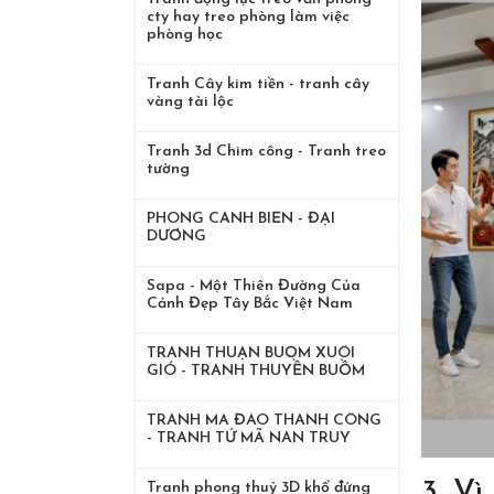
cty hay treo phòng làm việc
phòng học
Tranh Cây kim tiền - tranh cây
vàng tài lộc
Tranh 3d Chim công - Tranh treo
tường
PHONG CẢNH BIỂN - ĐẠI
DƯƠNG
Sapa - Một Thiên Đường Của
Cảnh Đẹp Tây Bắc Việt Nam
TRANH THUẬN BUỒM XUÔI
GIÓ - TRANH THUYỀN BUỒM
TRANH MÃ ĐÁO THÀNH CÔNG
- TRANH TỨ MÃ NAN TRUY
3. V
Tranh phong thuỷ 3D khổ đứng