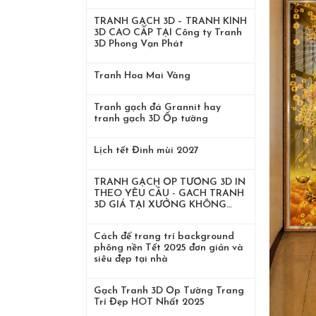
TRANH GẠCH 3D – TRANH KÍNH
3D CAO CẤP TẠI Công ty Tranh
3D Phong Vạn Phát
Tranh Hoa Mai Vàng
Tranh gạch đá Grannit hay
tranh gạch 3D Ốp tường
Lịch tết Đinh mùi 2027
TRANH GẠCH ỐP TƯỜNG 3D IN
THEO YÊU CẦU - GACH TRANH
3D GIÁ TẠI XƯỞNG KHÔNG
TRUNG GIAN
Cách để trang trí background
phông nền Tết 2025 đơn giản và
siêu đẹp tại nhà
Gạch Tranh 3D Ốp Tường Trang
Trí Đẹp HOT Nhất 2025