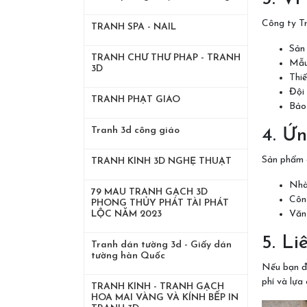
Công ty Tr
TRANH SPA - NAIL
Sản 
TRANH CHỬ THƯ PHÁP - TRANH
Mẫu 
3D
Thiế
Đội 
TRANH PHẬT GIÁO
Bảo 
Tranh 3d công giáo
4. Ứ
Sản phẩm 
TRANH KÍNH 3D NGHỆ THUẬT
Nhà
79 MẪU TRANH GẠCH 3D
Công
PHONG THỦY PHÁT TÀI PHÁT
Văn
LỘC NĂM 2023
5. Li
Tranh dán tường 3d - Giấy dán
tường hàn Quốc
Nếu bạn đa
phí và lựa
TRANH KÍNH - TRANH GẠCH
HOA MAI VÀNG VÀ KÍNH BẾP IN