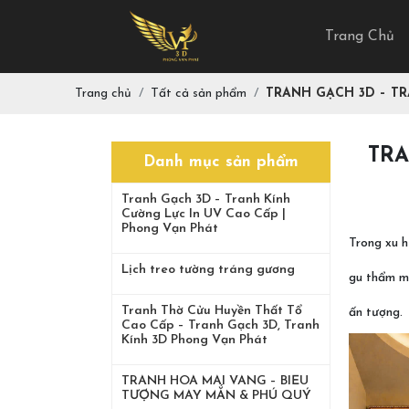
Trang Chủ
Trang chủ
Tất cả sản phẩm
TRANH GẠCH 3D – TRA
TRA
Danh mục sản phẩm
Tranh Gạch 3D – Tranh Kính
Cường Lực In UV Cao Cấp |
Phong Vạn Phát
Trong xu h
Lịch treo tường tráng gương
gu thẩm m
Tranh Thờ Cửu Huyền Thất Tổ
ấn tượng.
Cao Cấp – Tranh Gạch 3D, Tranh
Kính 3D Phong Vạn Phát
TRANH HOA MAI VÀNG – BIỂU
TƯỢNG MAY MẮN & PHÚ QUÝ