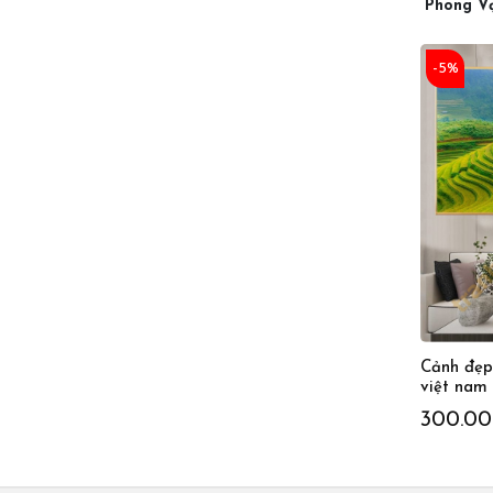
Phong Vạ
-5%
Cảnh đẹp
việt nam
300.0