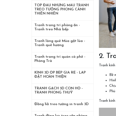
TOP ĐẦU NHỮNG MẪU TRANH
TREO TƯỜNG PHONG CẢNH
THIÊN NHIÊN
Tranh trang trí phòng ăn -
Tranh treo Nhà bếp
Tranh làng quê Mùa gặt lúa -
Tranh quê hương
2. Tr
Tranh trang trí quán cà phê -
Phòng Trà
Tranh kính
KÍNH 3D ỐP BẾP GIÁ RẺ - LẮP
Bề 
ĐẶT HOÀN THIỆN
Hình
Chịu
TRANH GẠCH 3D CON HỔ -
Phù
TRANH PHONG THUỶ
Tranh kính
Đồng hồ treo tường in tranh 3D
Tranh động lực treo văn phòng