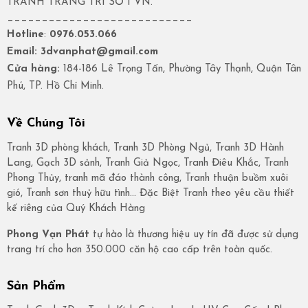
TRANH TRANG TRÍ SỐ 1 VN.
___________________________
Hotline
:
0976.053.066
Email: 3dvanphat@gmail.com
Cửa hàng:
184-186 Lê Trọng Tấn, Phường Tây Thạnh, Quận Tân
Phú, TP. Hồ Chí Minh.
Về Chúng Tôi
Tranh 3D phòng khách, Tranh 3D Phòng Ngủ, Tranh 3D Hành
Lang, Gạch 3D sảnh, Tranh Giả Ngọc, Tranh Điêu Khắc, Tranh
Phong Thủy, tranh mã đáo thành công, Tranh thuận buồm xuôi
gió, Tranh sơn thuỷ hữu tình… Đặc Biệt Tranh theo yêu cầu thiết
kế riêng của Quý Khách Hàng
Phong Vạn Phát
tự hào là thương hiệu uy tín đã được sử dụng
trang trí cho hơn 350.000 căn hộ cao cấp trên toàn quốc.
Sản Phẩm