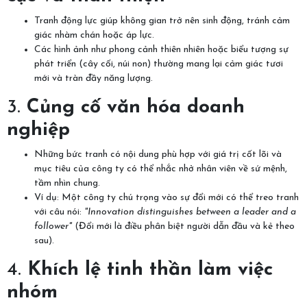
Tranh động lực giúp không gian trở nên sinh động, tránh cảm
giác nhàm chán hoặc áp lực.
Các hình ảnh như phong cảnh thiên nhiên hoặc biểu tượng sự
phát triển (cây cối, núi non) thường mang lại cảm giác tươi
mới và tràn đầy năng lượng.
3.
Củng cố văn hóa doanh
nghiệp
Những bức tranh có nội dung phù hợp với giá trị cốt lõi và
mục tiêu của công ty có thể nhắc nhở nhân viên về sứ mệnh,
tầm nhìn chung.
Ví dụ: Một công ty chú trọng vào sự đổi mới có thể treo tranh
với câu nói:
"Innovation distinguishes between a leader and a
follower"
(Đổi mới là điều phân biệt người dẫn đầu và kẻ theo
sau).
4.
Khích lệ tinh thần làm việc
nhóm