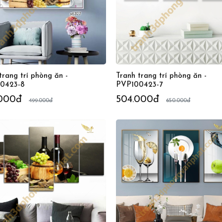
trang trí phòng ăn -
Tranh trang trí phòng ăn -
0423-8
PVP100423-7
000đ
504.000đ
499.000đ
650.000đ