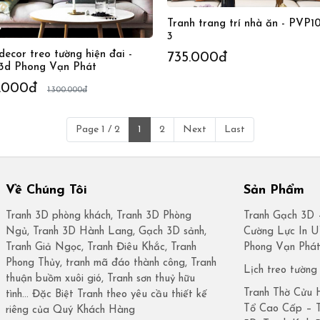
Tranh trang trí nhà ăn - PVP1
3
decor treo tường hiện đai -
735.000đ
 3d Phong Vạn Phát
9.000đ
1.300.000đ
Page 1 / 2
1
2
Next
Last
Về Chúng Tôi
Sản Phẩm
Tranh 3D phòng khách, Tranh 3D Phòng
Tranh Gạch 3D 
Ngủ, Tranh 3D Hành Lang, Gạch 3D sảnh,
Cường Lực In 
Tranh Giả Ngọc, Tranh Điêu Khắc, Tranh
Phong Vạn Phá
Phong Thủy, tranh mã đáo thành công, Tranh
Lịch treo tường
thuận buồm xuôi gió, Tranh sơn thuỷ hữu
Tranh Thờ Cửu 
tình… Đặc Biệt Tranh theo yêu cầu thiết kế
Tổ Cao Cấp – 
riêng của Quý Khách Hàng