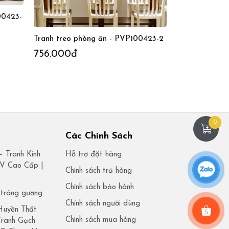
00423-
Tranh treo phòng ăn - PVP100423-2
756.000đ
0
Các Chính Sách
– Tranh Kính
Hỗ trợ đặt hàng
UV Cao Cấp |
Chính sách trả hàng
t
Chính sách bảo hành
 tráng gương
Chính sách người dùng
Huyền Thất
Chính sách mua hàng
Tranh Gạch