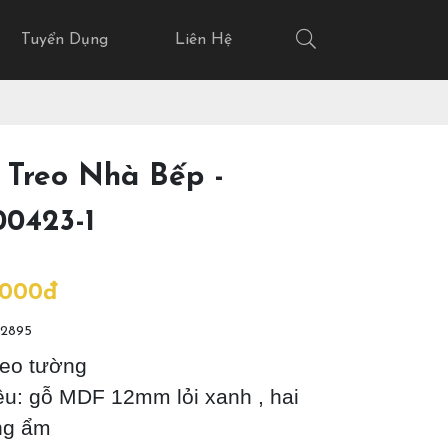
Tuyển Dụng
Liên Hệ
 Treo Nhà Bếp -
0423-1
.000đ
2895
reo tường
iệu: gỗ MDF 12mm lỏi xanh , hai
ng ẩm