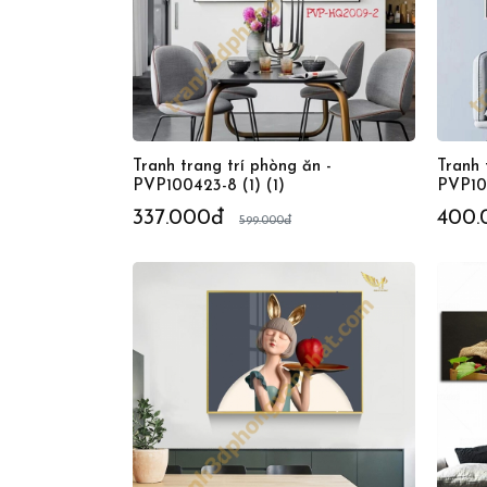
Tranh trang trí phòng ăn -
Tranh 
PVP100423-8 (1) (1)
PVP10
337.000đ
400.
599.000đ