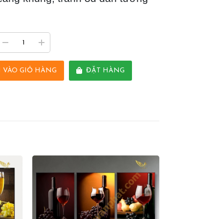
 VÀO GIỎ HÀNG
ĐẶT HÀNG