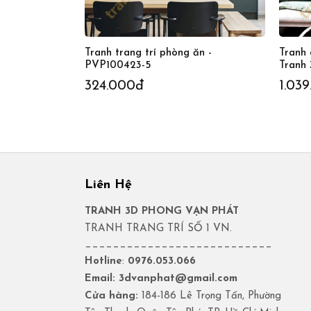
Tranh trang trí phòng ăn -
Tranh 
PVP100423-5
Tranh
324.000đ
1.03
Liên Hệ
TRANH 3D PHONG VẠN PHÁT
TRANH TRANG TRÍ SỐ 1 VN.
___________________________
Hotline
:
0976.053.066
Email: 3dvanphat@gmail.com
Cửa hàng:
184-186 Lê Trọng Tấn, Phường