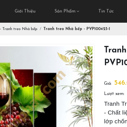
Giới Thiệu
Sản Phẩm
Tin Tức
 - Tranh treo Nhà bếp
Tranh treo Nhà bếp - PVP100423-1
Tranh
PVP10
546
Giá:
Lượt xem:
Tranh T
- Chất l
lớp chố