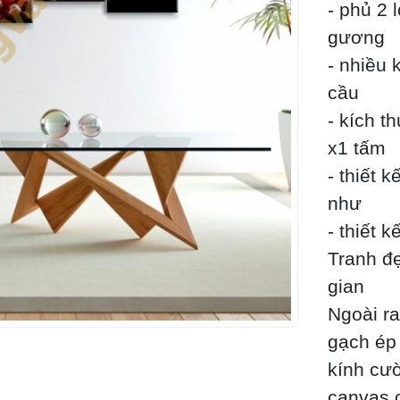
- phủ 2
gương
- nhiều 
cầu
- kích t
x1 tấm
- thiết 
như
- thiết 
Tranh đẹ
gian
Ngoài ra
gạch ép 
kính cườ
canvas 