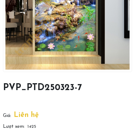
PVP_PTD250323-7
Liên hệ
Giá:
Lượt xem:
1425